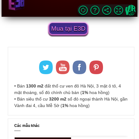
Mua tại E3D
• Bán
1300 m2
đất thổ cư ven đô Hà Nội, 3 mặt ô tô, 4
mặt thoáng, sổ đỏ chính chủ bán (
1%
hoa hồng)
• Bán siêu thổ cư
3200 m2
sổ đỏ ngoại thành Hà Nội, gần
Vành đai 4, cầu Mễ Sở (
1%
hoa hồng)
Các mẫu khác