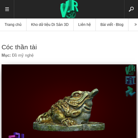
Trang chủ
Kho dữ liệu Di Sản 3D
Liên hệ
Bài viết - Blog
Vi
Cóc thần tài
Mục:
Đồ mỹ nghệ