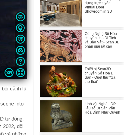
dựng trực tuyến-
Virtual Door
Showroom in 3D
Công Nghệ Số Hóa
chuyên cho Di Tích
và Bảo Vật - Scan 3D
phân giải rất cao
Thiết bị Scan3D
chuyên Số Hóa Di
Sản - Quét thử "Gà
thư thái"
 bối cảnh lũ
 scene into
Linh vật Nghê - Dữ
liệu số Di Sản Văn
Hóa Đình Như Quỳnh
3D tự động,
 2022, đội
 số và những