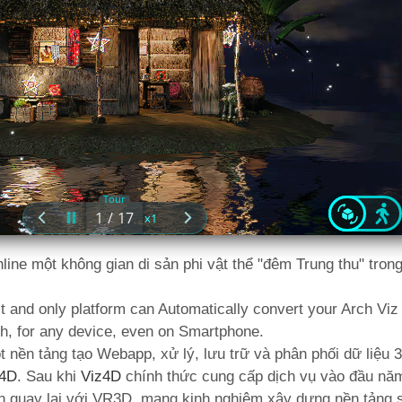
ine một không gian di sản phi vật thể "đêm Trung thu" trong
st and only platform can Automatically convert your Arch Viz
h, for any device, even on Smartphone.
nền tảng tạo Webapp, xử lý, lưu trữ và phân phối dữ liệu 
z4D
. Sau khi
Viz4D
chính thức cung cấp dịch vụ vào đầu năm
dần quay lại với VR3D, mang kinh nghiệm xây dựng nền tảng