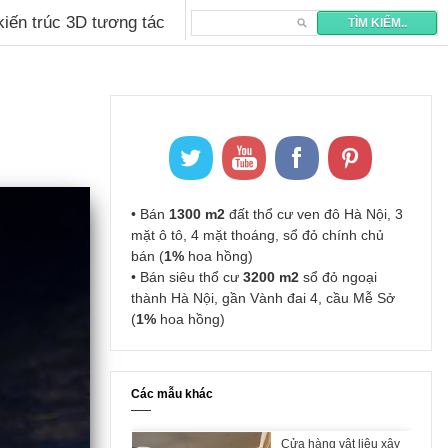
 kiến trúc 3D tương tác
• Bán
1300 m2
đất thổ cư ven đô Hà Nội, 3
mặt ô tô, 4 mặt thoáng, sổ đỏ chính chủ
bán (
1%
hoa hồng)
• Bán siêu thổ cư
3200 m2
sổ đỏ ngoại
thành Hà Nội, gần Vành đai 4, cầu Mễ Sở
(
1%
hoa hồng)
Các mẫu khác
Cửa hàng vật liệu xây