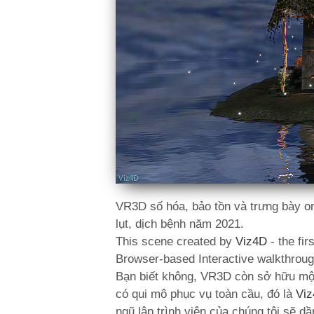
VR3D số hóa, bảo tồn và trưng bày onl
lụt, dịch bệnh năm 2021.
This scene created by
Viz4D
- the fir
Browser-based Interactive walkthroug
Bạn biết không, VR3D còn sở hữu một 
có qui mô phục vụ toàn cầu, đó là
Vi
ngũ lập trình viên của chúng tôi sẽ 