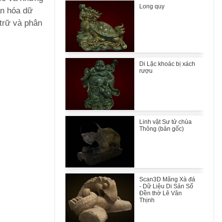
Long quy
ẩn hóa dữ
 trữ và phân
Di Lặc khoác bị xách
rượu
Linh vật Sư tử chùa
Thông (bản gốc)
Scan3D Mãng Xà đá
- Dữ Liệu Di Sản Số
Đền thờ Lê Văn
Thịnh