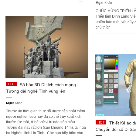
Mục:
Khác
CHÚC MỪNG TRIỂN L
Triển lãm Đình Làng Việ
phiên bản mới, với đầy 
chú thích.
Số hóa 3D Di tích cách mạng -
Tượng đài Nghệ Tĩnh vùng lên
Mục:
Khác
Thước đo thời gian thực đã được cập nhật thêm.
người nghiên cứu nay đã có thể truy xuất kích
thước tức thời, ở bất cứ vị trí nào trên mẫu.
Thiết Kế áo d
Tượng đài này rất lớn (cao khoảng 14m), tại ngã
Chuyển đổi số Di Sả
ba Nghèn, tỉnh Hà Tĩnh. Các bạn hãy bấm vào