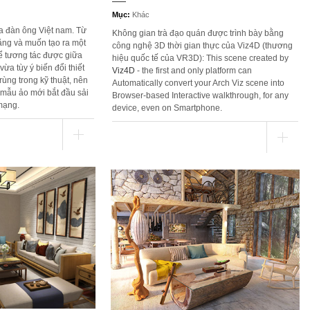
Mục:
Khác
a đàn ông Việt nam. Từ
Không gian trà đạo quán được trình bày bằng
ăng và muốn tạo ra một
công nghệ 3D thời gian thực của Viz4D (thương
hể tương tác được giữa
hiệu quốc tế của VR3D): This scene created by
ừa tùy ý biến đổi thiết
Viz4D
- the first and only platform can
rùng trong kỹ thuật, nên
Automatically convert your Arch Viz scene into
mẫu ảo mới bắt đầu sải
Browser-based Interactive walkthrough, for any
mạng.
device, even on Smartphone.