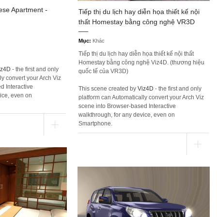
se Apartment -
Tiếp thị du lịch hay diễn họa thiết kế nội
thất Homestay bằng công nghệ VR3D
Mục:
Khác
Tiếp thị du lịch hay diễn họa thiết kế nội thất
Homestay bằng công nghệ Viz4D. (thương hiệu
iz4D
- the first and only
quốc tế của VR3D)
ly convert your Arch Viz
d Interactive
This scene created by
Viz4D
- the first and only
ice, even on
platform can Automatically convert your Arch Viz
scene into Browser-based Interactive
walkthrough, for any device, even on
Smartphone.