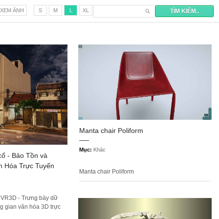
 kiến trúc 3D tương tác
 XEM ẢNH
S
M
L
XL
Manta chair Poliform
Mục:
Khác
cổ - Bảo Tồn và
n Hóa Trực Tuyến
Manta chair Poliform
! VR3D - Trưng bày dữ
ng gian văn hóa 3D trực