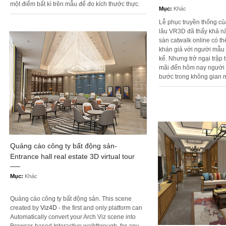
một điểm bất kì trên mẫu để đo kích thước thực.
Mục:
Khác
Lễ phục truyền thống củ
lâu VR3D đã thấy khả n
sàn catwalk online có t
khán giả với người mẫu v
kế. Nhưng trở ngại trập t
mãi đến hôm nay người 
bước trong không gian 
Quảng cáo công ty bất động sản-
Entrance hall real estate 3D virtual tour
Mục:
Khác
Quảng cáo công ty bất động sản. This scene
created by
Viz4D
- the first and only platform can
Automatically convert your Arch Viz scene into
Browser-based Interactive walkthrough, for any