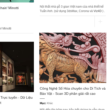
Nội thất nhà gỗ 3 gian Việt nam của nhà thiết kế
air/ Minotti
Tuấn Anh. (sử dụng 3dsMax, Corona và
Viz4D
) .
/ Minotti
Công Nghệ Số Hóa chuyên cho Di Tích và
Bảo Vật - Scan 3D phân giải rất cao
Trực tuyến - Dữ Liệu
t
Mục:
Khác
Mãi đến tận hôm nay, hầu hết chúng ta vẫn chưa