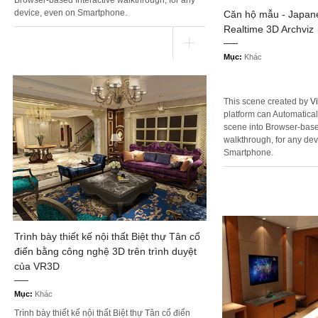
device, even on Smartphone.
Căn hộ mẫu - Japane
Realtime 3D Archviz
Mục:
Khác
This scene created by
V
platform can Automatical
scene into Browser-base
walkthrough, for any dev
Smartphone.
Trình bày thiết kế nội thất Biệt thự Tân cổ
điển bằng công nghệ 3D trên trình duyệt
của VR3D
Mục:
Khác
Trình bày thiết kế nội thất Biệt thự Tân cổ điển