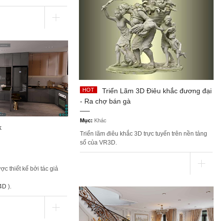
Triển Lãm 3D Điêu khắc đương đại
- Ra chợ bán gà
Mục:
Khác
k
Triển lãm điêu khắc 3D trực tuyến trên nền tảng
số của VR3D.
 thiết kế bởi tác giả
4D
).