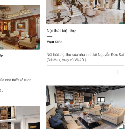
Nội thất biệt thự
Mục:
Khác
Nội thất biệt thự của nhà thiết kế Nguyễn Đức Đại
ển
(3dsMax, Vray và
Viz4D
) .
của nhà thiết kế Kien
) .