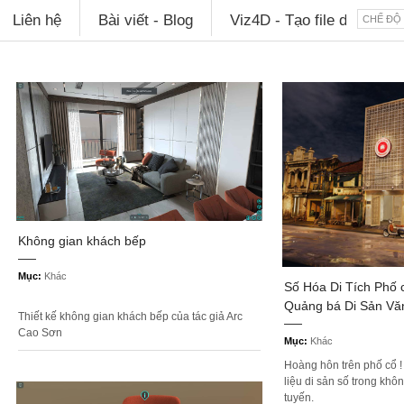
Liên hệ
Bài viết - Blog
Viz4D - Tạo file diễn họa
CHẾ ĐỘ
Không gian khách bếp
Mục:
Khác
Số Hóa Di Tích Phố 
Quảng bá Di Sản Vă
Thiết kế không gian khách bếp của tác giả Arc
Cao Sơn
Mục:
Khác
Hoàng hôn trên phố cổ 
liệu di sản số trong khô
tuyến.