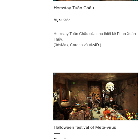
Homstay Tuần Châu
Mục:
Khác
Homstay Tuần Châu của nhà thiết kế Phan Xuân
Thủy.
(3dsMax, Corona và
Viz4D
) .
Halloween festival of Meta-virus