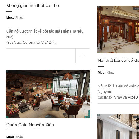
Không gian nội thất căn hộ
Mục:
Khác
Căn hộ được thiết kế bởi tác giả Hiền (Hạ tiểu
cúc).
(3dsMax, Corona và
Viz4D
) .
Nội thất lâu đài cổ đi
Mục:
Khác
Nội thất lâu đài cổ điển 
Nguyen.
(3dsMax, Vray và
Viz4D
Quán Cafe Nguyễn Xiển
Mục:
Khác