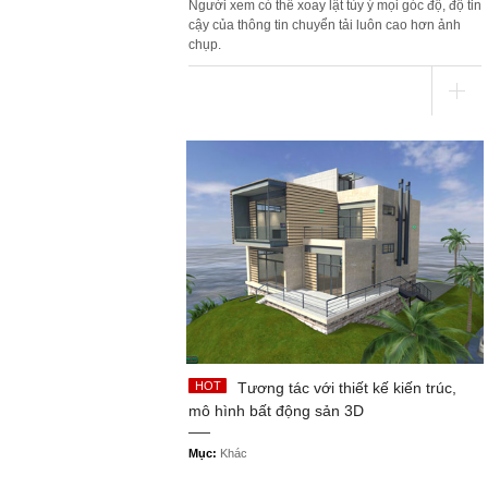
Người xem có thể xoay lật tùy ý mọi góc độ, độ tin
cậy của thông tin chuyển tải luôn cao hơn ảnh
chụp.
Tương tác với thiết kế kiến trúc,
mô hình bất động sản 3D
Mục:
Khác