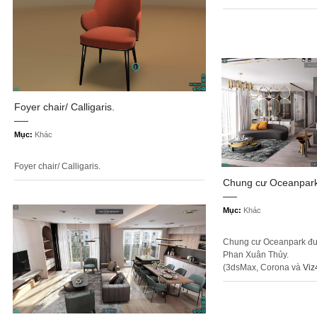
Foyer chair/ Calligaris.
Mục:
Khác
Foyer chair/ Calligaris.
Chung cư Oceanpar
Mục:
Khác
Chung cư Oceanpark được
Phan Xuân Thủy.
(3dsMax, Corona và
Viz