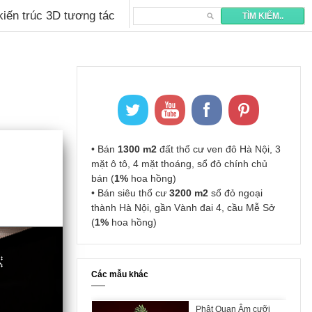
 kiến trúc 3D tương tác
• Bán
1300 m2
đất thổ cư ven đô Hà Nội, 3
mặt ô tô, 4 mặt thoáng, sổ đỏ chính chủ
bán (
1%
hoa hồng)
• Bán siêu thổ cư
3200 m2
sổ đỏ ngoại
thành Hà Nội, gần Vành đai 4, cầu Mễ Sở
(
1%
hoa hồng)
Các mẫu khác
Phật Quan Âm cưỡi