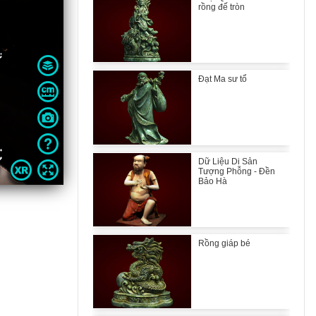
rồng đế tròn
Đạt Ma sư tổ
Dữ Liệu Di Sản
Tượng Phỗng - Đền
Bảo Hà
Rồng giáp bé