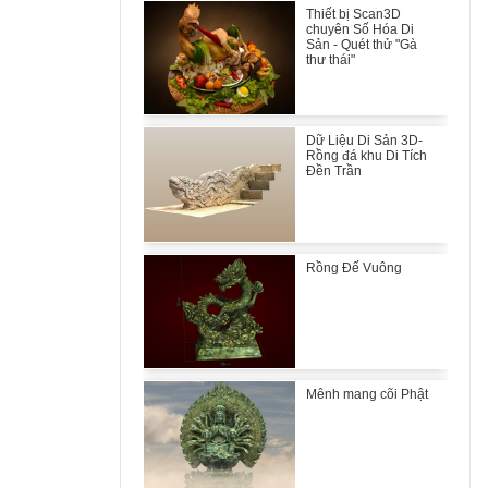
Thiết bị Scan3D
chuyên Số Hóa Di
Sản - Quét thử "Gà
thư thái"
Dữ Liệu Di Sản 3D-
Rồng đá khu Di Tích
Đền Trần
Rồng Đế Vuông
Mênh mang cõi Phật