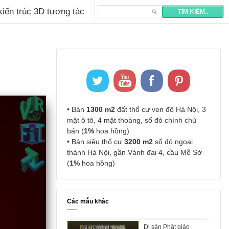
 kiến trúc 3D tương tác
• Bán
1300 m2
đất thổ cư ven đô Hà Nội, 3
mặt ô tô, 4 mặt thoáng, sổ đỏ chính chủ
bán (
1%
hoa hồng)
• Bán siêu thổ cư
3200 m2
sổ đỏ ngoại
thành Hà Nội, gần Vành đai 4, cầu Mễ Sở
(
1%
hoa hồng)
Các mẫu khác
Di sản Phật giáo