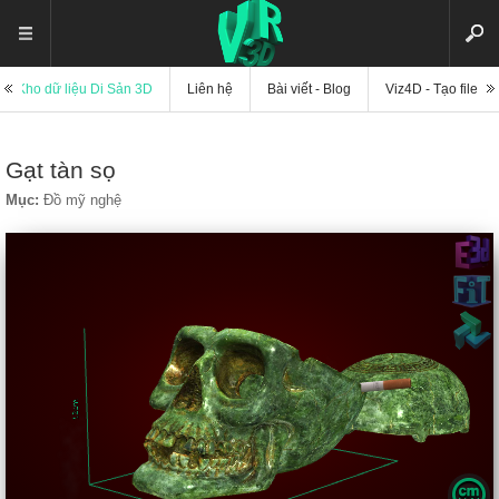
Kho dữ liệu Di Sản 3D
Liên hệ
Bài viết - Blog
Viz4D - Tạo file di
Gạt tàn sọ
Mục:
Đồ mỹ nghệ