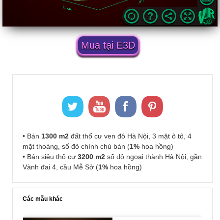
Mua tại E3D
• Bán
1300 m2
đất thổ cư ven đô Hà Nội, 3 mặt ô tô, 4
mặt thoáng, sổ đỏ chính chủ bán (
1%
hoa hồng)
• Bán siêu thổ cư
3200 m2
sổ đỏ ngoại thành Hà Nội, gần
Vành đai 4, cầu Mễ Sở (
1%
hoa hồng)
Các mẫu khác