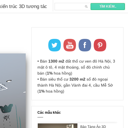
 kiến trúc 3D tương tác
• Bán
1300 m2
đất thổ cư ven đô Hà Nội, 3
mặt ô tô, 4 mặt thoáng, sổ đỏ chính chủ
bán (
1%
hoa hồng)
• Bán siêu thổ cư
3200 m2
sổ đỏ ngoại
thành Hà Nội, gần Vành đai 4, cầu Mễ Sở
(
1%
hoa hồng)
Các mẫu khác
Bảo Tàng Ảo 3D