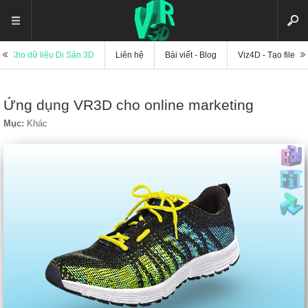
Kho dữ liệu Di Sản 3D
Liên hệ
Bài viết - Blog
Viz4D - Tạo file di
Ứng dụng VR3D cho online marketing
Mục:
Khác