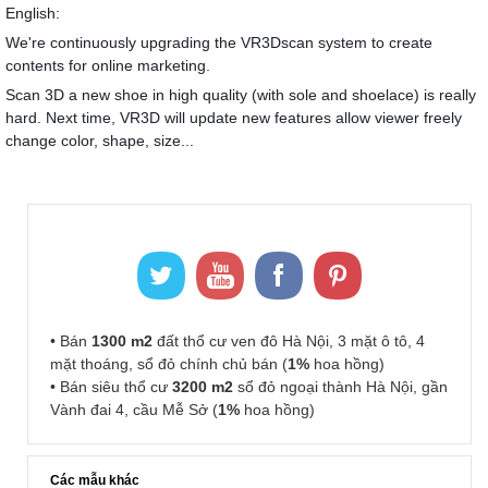
English:
We're continuously upgrading the VR3Dscan system to create
contents for online marketing.
Scan 3D a new shoe in high quality (with sole and shoelace) is really
hard. Next time, VR3D will update new features allow viewer freely
change color, shape, size...
• Bán
1300 m2
đất thổ cư ven đô Hà Nội, 3 mặt ô tô, 4
mặt thoáng, sổ đỏ chính chủ bán (
1%
hoa hồng)
• Bán siêu thổ cư
3200 m2
sổ đỏ ngoại thành Hà Nội, gần
Vành đai 4, cầu Mễ Sở (
1%
hoa hồng)
Các mẫu khác