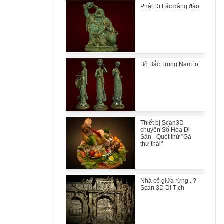
Phật Di Lặc dâng đào
Bộ Bắc Trung Nam to
Thiết bị Scan3D
chuyên Số Hóa Di
Sản - Quét thử "Gà
thư thái"
Nhà cổ giữa rừng...? -
Scan 3D Di Tích