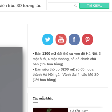
 kiến trúc 3D tương tác
• Bán
1300 m2
đất thổ cư ven đô Hà Nội, 3
mặt ô tô, 4 mặt thoáng, sổ đỏ chính chủ
bán (
1%
hoa hồng)
• Bán siêu thổ cư
3200 m2
sổ đỏ ngoại
thành Hà Nội, gần Vành đai 4, cầu Mễ Sở
(
1%
hoa hồng)
Các mẫu khác
Gà tiền 30cm