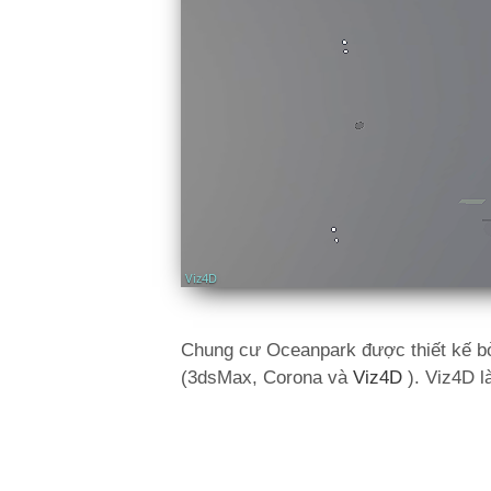
Chung cư Oceanpark được thiết kế bở
(3dsMax, Corona và
Viz4D
). Viz4D l