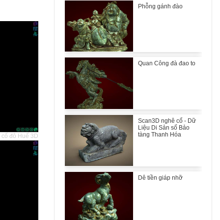
Phỗng gánh đào
Quan Công đà đao to
Scan3D nghê cổ - Dữ
Liệu Di Sản số Bảo
tàng Thanh Hóa
ch cố đô Huế 3D
Dê tiền giáp nhỡ