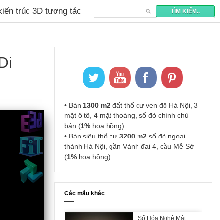
 kiến trúc 3D tương tác
Di
• Bán
1300 m2
đất thổ cư ven đô Hà Nội, 3
mặt ô tô, 4 mặt thoáng, sổ đỏ chính chủ
bán (
1%
hoa hồng)
• Bán siêu thổ cư
3200 m2
sổ đỏ ngoại
thành Hà Nội, gần Vành đai 4, cầu Mễ Sở
(
1%
hoa hồng)
Các mẫu khác
Số Hóa Nghê Mật