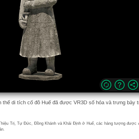
n thể di tích cố đô Huế đã được VR3D số hóa và trưng bày 
Thiệu Trị, Tự Đức, Đồng Khánh và Khải Định ở Huế, các hàng tượng được 
ân.