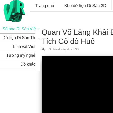
Trang chủ
Kho dữ liệu Di Sản 3D
Số hóa Di Sản Việt Nam
Quan Võ Lăng Khải Đ
Dữ liệu Di Sản Thế Giới
Tích Cố đô Huế
Linh vật Việt
Mục:
Số hóa di sản, di tích 3D
Tượng mỹ nghệ
Đồ khác