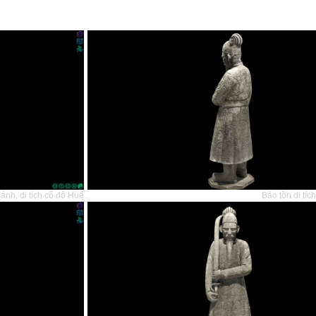
ánh, di tích cố đô Huế
Bảo tồn di tí