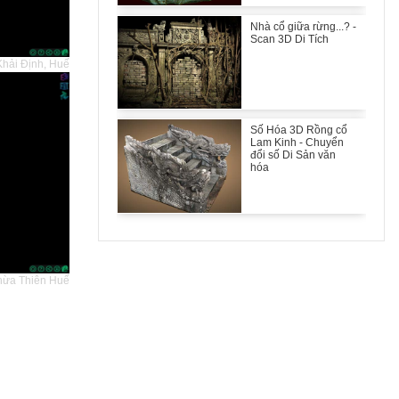
Nhà cổ giữa rừng...? -
Scan 3D Di Tích
 Khải Định, Huế
Số Hóa 3D Rồng cổ
Lam Kinh - Chuyển
đổi số Di Sản văn
hóa
Thừa Thiên Huế