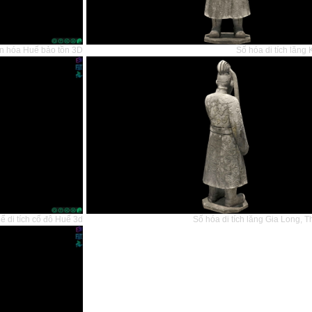
ăn hóa Huế bảo tồn 3D
Số hóa di tích lăng
ể di tích cố đô Huế 3d
Số hóa di tích lăng Gia Long, 