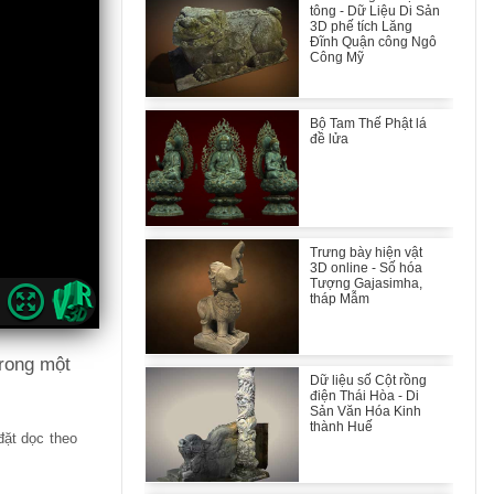
tông - Dữ Liệu Di Sản
3D phế tích Lăng
Đĩnh Quận công Ngô
Công Mỹ
Bộ Tam Thế Phật lá
đề lửa
Trưng bày hiện vật
3D online - Số hóa
Tượng Gajasimha,
tháp Mẫm
trong một
Dữ liệu số Cột rồng
điện Thái Hòa - Di
Sản Văn Hóa Kinh
thành Huế
đặt dọc theo