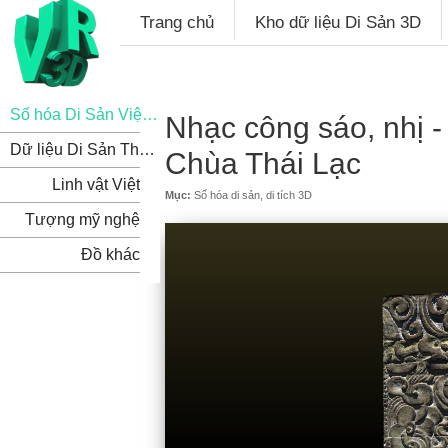
Trang chủ
Kho dữ liệu Di Sản 3D
Số hóa Di Sản Việt Nam
Nhạc công sáo, nhị -
Dữ liệu Di Sản Thế Giới
Chùa Thái Lạc
Linh vật Việt
Mục:
Số hóa di sản, di tích 3D
Tượng mỹ nghệ
Đồ khác