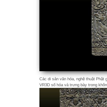
Các di sản văn hóa, nghệ thuật Phật g
VR3D số hóa và trưng bày trong không