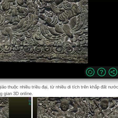
iáo thuộc nhiều triều đại, từ nhiều di tích trên khắp đất nư
 gian 3D online.