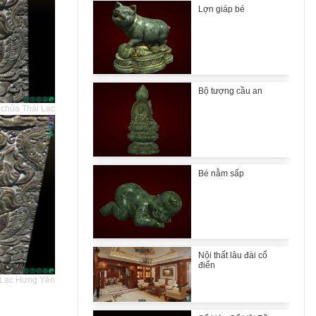
Lợn giáp bé
Bộ tượng cầu an
 chùa Thái Lạc
Bé nằm sấp
Nội thất lâu đài cổ
điển
i Lạc Hưng Yên