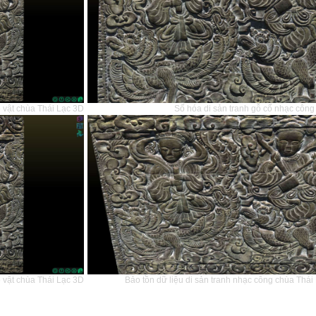
 vật chùa Thái Lạc 3D
Số hóa di sản tranh gỗ cổ nhạc công
 vật chùa Thái Lạc 3D
Bảo tồn dữ liệu di sản tranh nhạc công chùa Thá