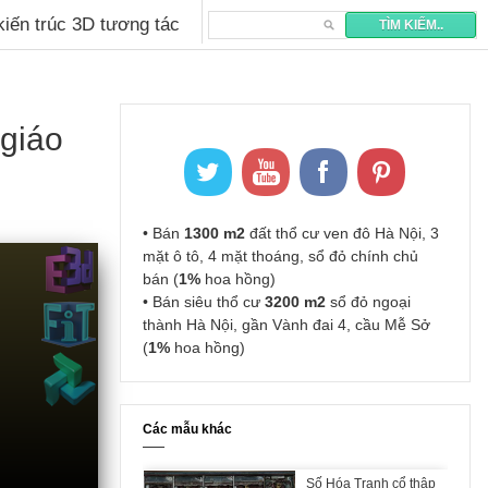
 kiến trúc 3D tương tác
 giáo
• Bán
1300 m2
đất thổ cư ven đô Hà Nội, 3
mặt ô tô, 4 mặt thoáng, sổ đỏ chính chủ
bán (
1%
hoa hồng)
• Bán siêu thổ cư
3200 m2
sổ đỏ ngoại
thành Hà Nội, gần Vành đai 4, cầu Mễ Sở
(
1%
hoa hồng)
Các mẫu khác
Số Hóa Tranh cổ thập