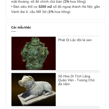
mặt thoáng, sổ đỏ chính chủ bán (
1%
hoa hồng)
• Bán siêu thổ cư
3200 m2
sổ đỏ ngoại thành Hà Nội, gần
Vành đai 4, cầu Mễ Sở (
1%
hoa hồng)
Các mẫu khác
Phật Di Lặc đội lá sen
Số Hóa Di Tích Lăng
Quận Vân - Tượng Chó
đá nằm