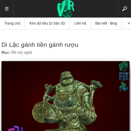
Trang chủ
Kho dữ liệu Di Sản 3D
Liên hệ
Bài viết - Blog
Vi
Di Lặc gánh tiền gánh rượu
Mục:
Đồ mỹ nghệ