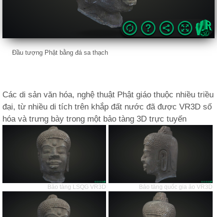
Đầu tượng Phật bằng đá sa thạch
Các di sản văn hóa, nghệ thuật Phật giáo thuộc nhiều triều
đại, từ nhiều di tích trên khắp đất nước đã được VR3D số
hóa và trưng bày trong một bảo tàng 3D trực tuyến
Bảo tàng LSQG VR3D
Bảo tàng quốc gia ảo VR3D