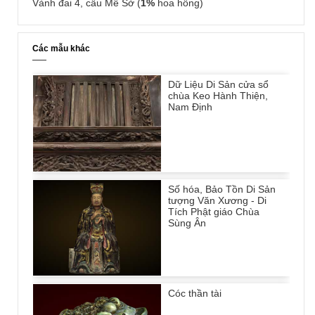
Vành đai 4, cầu Mễ Sở (
1%
hoa hồng)
Các mẫu khác
Dữ Liệu Di Sản cửa sổ
chùa Keo Hành Thiện,
Nam Định
Số hóa, Bảo Tồn Di Sản
tượng Văn Xương - Di
Tích Phật giáo Chùa
Sùng Ân
Cóc thần tài