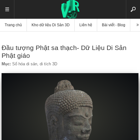
Trang chủ
Kho dữ liệu Di Sản 3D
Liên hệ
Bài viết - Blog
Vi
Đầu tượng Phật sa thạch- Dữ Liệu Di Sản
Phật giáo
Mục:
Số hóa di sản, di tích 3D