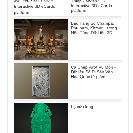
Thiệp - aWish3D -
Interactive 3D eCards
platform
Bảo Tàng Số Chămpa,
Phù nam, Khmer... trong
Nền Tảng Dữ Liệu 3D
Cá Chép vượt Vũ Môn -
Dữ liệu Số Di Sản Văn
Hóa Quốc tử giám
Lọ cửu long