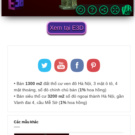
Xem tại E3D
• Bán
1300 m2
đất thổ cư ven đô Hà Nội, 3 mặt ô tô, 4
mặt thoáng, sổ đỏ chính chủ bán (
1%
hoa hồng)
• Bán siêu thổ cư
3200 m2
sổ đỏ ngoại thành Hà Nội, gần
Vành đai 4, cầu Mễ Sở (
1%
hoa hồng)
Các mẫu khác