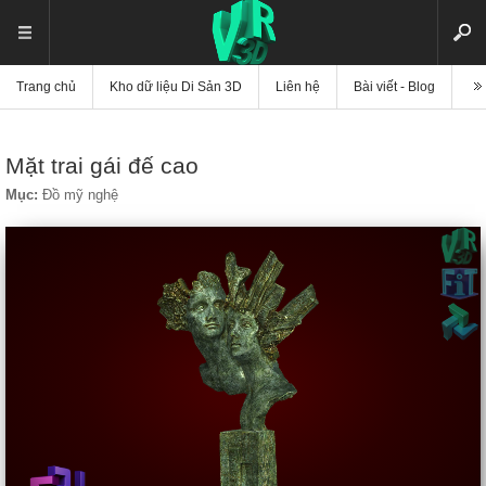
Trang chủ
Kho dữ liệu Di Sản 3D
Liên hệ
Bài viết - Blog
Vi
Mặt trai gái đế cao
Mục:
Đồ mỹ nghệ