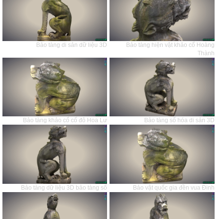
Bảo tàng di sản dữ liệu 3D
Bảo tàng hiện vật khảo cổ Hoàng
Thành
Bảo tàng khảo cổ cố đô Hoa Lư
Bảo tàng số hóa di sản 3D
Bảo tàng dữ liệu 3D bảo tàng số
Bảo vật quốc gia đền vua Đinh