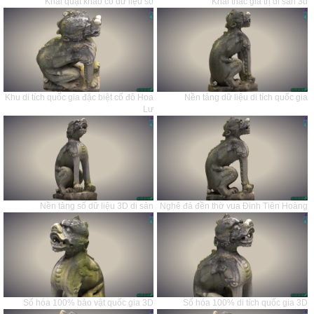
Khai quật khảo cổ dữ liệu số
Khai thác giá trị di sản 3d
Khu di tích quốc gia đặc biệt cố đô Hoa
Nền tảng dữ liệu di tích quốc gia
Lư
Nền tảng số dữ liệu 3D di sản
Nghê đá đền thờ vua Đinh Tiên Hoàng
Số hóa 100% bảo vật quốc gia 3D
Số hóa 100% di tích quốc gia 3D