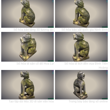
Số hóa bảo tàng 3D tương tác
Số hóa bảo vật quốc gia Ninh Bình
Số hóa di sản cố đô Hoa Lư
Số hóa di tích đền vua Đinh Tiên
Hoàng
Tạo lập dữ liệu 3D di sản văn hóa
Trưng bày bảo tàng số online