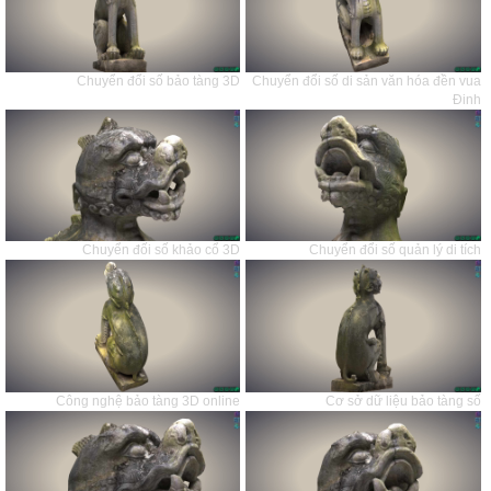
Chuyển đổi số bảo tàng 3D
Chuyển đổi số di sản văn hóa đền vua
Đinh
Chuyển đối số khảo cổ 3D
Chuyển đổi số quản lý di tích
Công nghệ bảo tàng 3D online
Cơ sở dữ liệu bảo tàng số