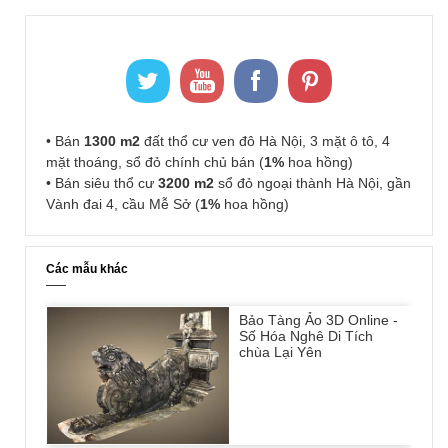
• Bán
1300 m2
đất thổ cư ven đô Hà Nội, 3 mặt ô tô, 4
mặt thoáng, sổ đỏ chính chủ bán (
1%
hoa hồng)
• Bán siêu thổ cư
3200 m2
sổ đỏ ngoại thành Hà Nội, gần
Vành đai 4, cầu Mễ Sở (
1%
hoa hồng)
Các mẫu khác
Bảo Tàng Ảo 3D Online -
Số Hóa Nghê Di Tích
chùa Lại Yên