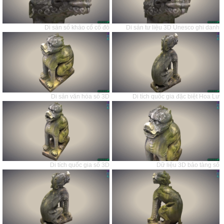
Di sản số khảo cổ cố đô
Di sản tư liệu 3D Unesco ghi danh
Di sản văn hóa số 3D
Di tích quốc gia đặc biệt Hoa Lư
Di tích quốc gia số 3D
Dữ liệu 3D bảo tàng số