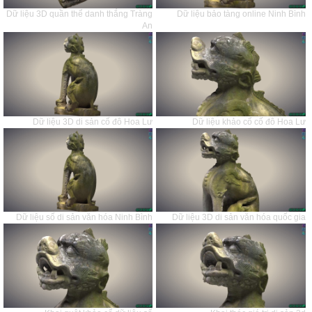
Dữ liệu 3D quần thể danh thắng Tràng
Dữ liệu bảo tàng online Ninh Bình
An
Dữ liệu 3D di sản cố đô Hoa Lư
Dữ liệu khảo cổ cố đô Hoa Lư
Dữ liệu số di sản văn hóa Ninh Bình
Dữ liệu 3D di sản văn hóa quốc gia