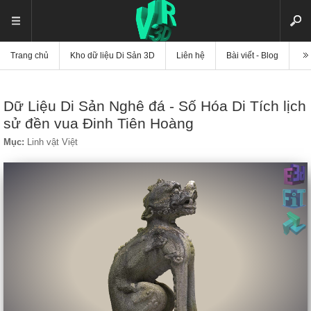
Trang chủ
Kho dữ liệu Di Sản 3D
Liên hệ
Bài viết - Blog
Vi
Dữ Liệu Di Sản Nghê đá - Số Hóa Di Tích lịch
sử đền vua Đinh Tiên Hoàng
Mục:
Linh vật Việt