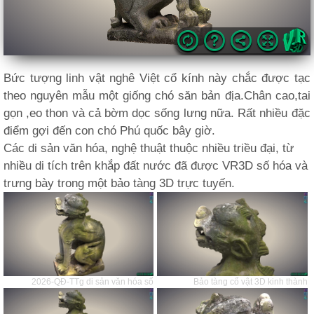
Bức tượng linh vật nghê Việt cổ kính này chắc được tạc
theo nguyên mẫu một giống chó săn bản địa.Chân cao,tai
gọn ,eo thon và cả bờm dọc sống lưng nữa. Rất nhiều đặc
điểm gợi đến con chó Phú quốc bây giờ.
Các di sản văn hóa, nghệ thuật thuộc nhiều triều đại, từ
nhiều di tích trên khắp đất nước đã được VR3D số hóa và
trưng bày trong một bảo tàng 3D trực tuyến.
2026-QĐ-TTg di sản văn hóa số
Bảo tàng cổ vật 3D kinh thành