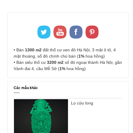
• Bán
1300 m2
đất thổ cư ven đô Hà Nội, 3 mặt ô tô, 4
mặt thoáng, sổ đỏ chính chủ bán (
1%
hoa hồng)
• Bán siêu thổ cư
3200 m2
sổ đỏ ngoại thành Hà Nội, gần
Vành đai 4, cầu Mễ Sở (
1%
hoa hồng)
Các mẫu khác
Lọ cửu long