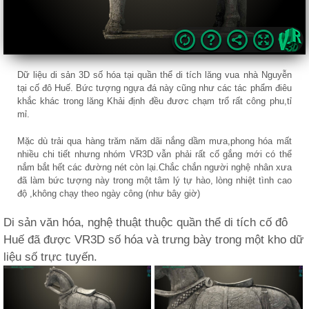
Dữ liệu di sản 3D số hóa tại quần thể di tích lăng vua nhà Nguyễn
tại cố đô Huế. Bức tượng ngựa đá này cũng như các tác phẩm điêu
khắc khác trong lăng Khải định đều đươc chạm trổ rất công phu,tỉ
mỉ.
Mặc dù trải qua hàng trăm năm dãi nắng dầm mưa,phong hóa mất
nhiều chi tiết nhưng nhóm VR3D vẫn phải rất cố gắng mới có thể
nắm bắt hết các đường nét còn lại.Chắc chắn người nghệ nhân xưa
đã làm bức tượng này trong một tâm lý tự hào, lòng nhiệt tình cao
độ ,không chạy theo ngày công (như bây giờ)
Di sản văn hóa, nghệ thuật thuộc quần thể di tích cố đô
Huế đã được VR3D số hóa và trưng bày trong một kho dữ
liệu số trực tuyến.