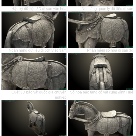
Hậu kỳ dữ liệu 3D di sản văn hóa
Nền tảng quản lý dữ liệu di sản
Ngân hàng dữ liệu di tích Việt Nam
Phần mềm số hóa di sản 3d
Quét 3D bảo vật quốc gia chuyên
Số hoá bảo tàng cổ vật cung đình Huế
nghiệp