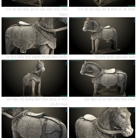
Cơ sở dữ liệu 3d di sản văn hóa Việt
Cơ sở dữ liệu 3d di tích cố đô Huế
Nam
Di tích kiến trúc nghệ thuật điêu khắc
Di tích quốc gia đặc biệt
Dữ liệu 3D trung tâm bảo tàng di tích
Dữ liệu số di sản văn hóa Huế
cố đô Huế