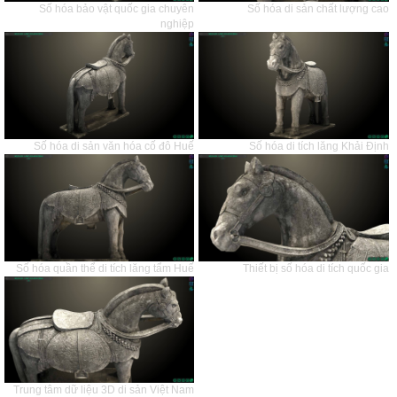
Số hóa bảo vật quốc gia chuyên
Số hóa di sản chất lượng cao
nghiệp
Số hóa di sản văn hóa cố đô Huế
Số hóa di tích lăng Khải Định
Số hóa quần thể di tích lăng tẩm Huế
Thiết bị số hóa di tích quốc gia
Trung tâm dữ liệu 3D di sản Việt Nam