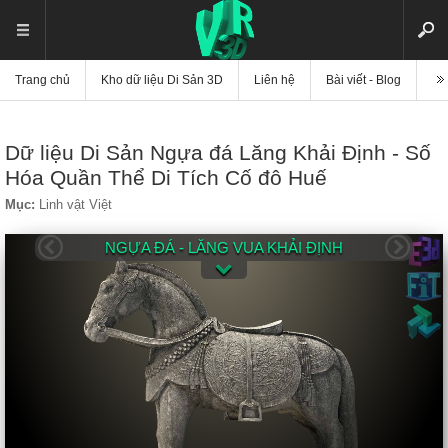
Trang chủ
Kho dữ liệu Di Sản 3D
Liên hệ
Bài viết - Blog
Vi
Dữ liệu Di Sản Ngựa đá Lăng Khải Định - Số
Hóa Quần Thể Di Tích Cố đô Huế
Mục:
Linh vật Việt