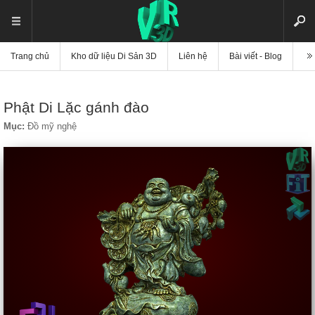
Trang chủ
Kho dữ liệu Di Sản 3D
Liên hệ
Bài viết - Blog
Vi
Phật Di Lặc gánh đào
Mục:
Đồ mỹ nghệ