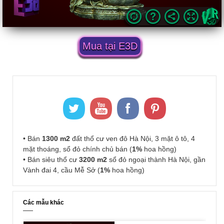
Mua tại E3D
• Bán
1300 m2
đất thổ cư ven đô Hà Nội, 3 mặt ô tô, 4
mặt thoáng, sổ đỏ chính chủ bán (
1%
hoa hồng)
• Bán siêu thổ cư
3200 m2
sổ đỏ ngoại thành Hà Nội, gần
Vành đai 4, cầu Mễ Sở (
1%
hoa hồng)
Các mẫu khác