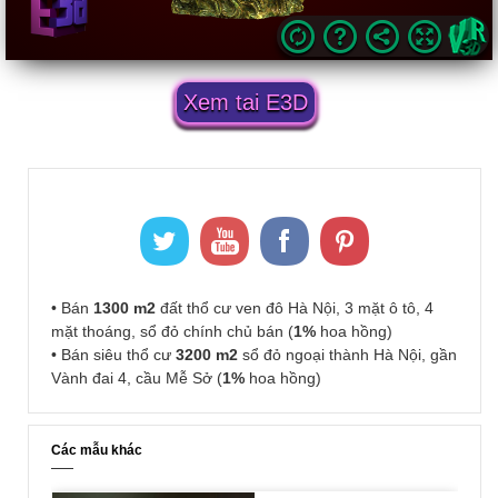
Xem tai E3D
• Bán
1300 m2
đất thổ cư ven đô Hà Nội, 3 mặt ô tô, 4
mặt thoáng, sổ đỏ chính chủ bán (
1%
hoa hồng)
• Bán siêu thổ cư
3200 m2
sổ đỏ ngoại thành Hà Nội, gần
Vành đai 4, cầu Mễ Sở (
1%
hoa hồng)
Các mẫu khác