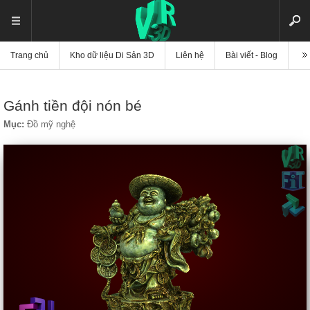
Trang chủ
Kho dữ liệu Di Sản 3D
Liên hệ
Bài viết - Blog
Vi
Gánh tiền đội nón bé
Mục:
Đồ mỹ nghệ