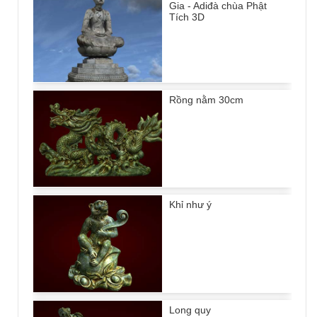
Gia - Adiđà chùa Phật
Tích 3D
Rồng nằm 30cm
Khỉ như ý
Long quy