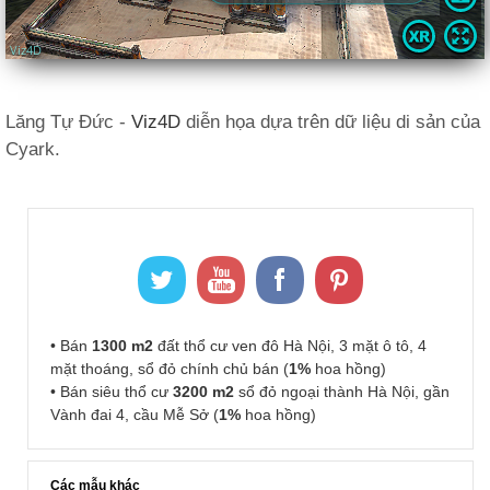
Lăng Tự Đức -
Viz4D
diễn họa dựa trên dữ liệu di sản của
Cyark.
• Bán
1300 m2
đất thổ cư ven đô Hà Nội, 3 mặt ô tô, 4
mặt thoáng, sổ đỏ chính chủ bán (
1%
hoa hồng)
• Bán siêu thổ cư
3200 m2
sổ đỏ ngoại thành Hà Nội, gần
Vành đai 4, cầu Mễ Sở (
1%
hoa hồng)
Các mẫu khác