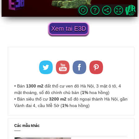
Xem tai E3D
• Bán
1300 m2
đất thổ cư ven đô Hà Nội, 3 mặt ô tô, 4
mặt thoáng, sổ đỏ chính chủ bán (
1%
hoa hồng)
• Bán siêu thổ cư
3200 m2
sổ đỏ ngoại thành Hà Nội, gần
Vành đai 4, cầu Mễ Sở (
1%
hoa hồng)
Các mẫu khác