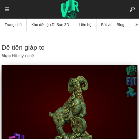
Trang chủ
Kho dữ liệu Di Sản 3D
Liên hệ
Bài viết - Blog
Vi
Dê tiền giáp to
Mục:
Đồ mỹ nghệ