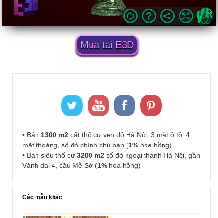
Mua tại E3D
• Bán
1300 m2
đất thổ cư ven đô Hà Nội, 3 mặt ô tô, 4
mặt thoáng, sổ đỏ chính chủ bán (
1%
hoa hồng)
• Bán siêu thổ cư
3200 m2
sổ đỏ ngoại thành Hà Nội, gần
Vành đai 4, cầu Mễ Sở (
1%
hoa hồng)
Các mẫu khác