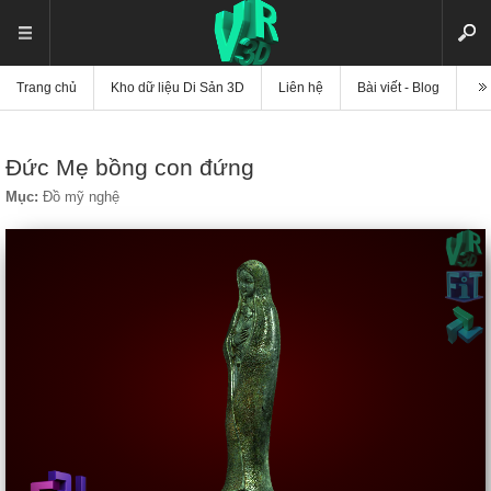
Trang chủ
Kho dữ liệu Di Sản 3D
Liên hệ
Bài viết - Blog
Vi
Đức Mẹ bồng con đứng
Mục:
Đồ mỹ nghệ