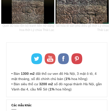
Quét 3D bảo tồn bộ tranh tiên nữ dâng
Số hóa di sản phù điêu gỗ thời Lý chùa
hoa thời Lý chùa Thái Lạc
Thái Lạc
• Bán
1300 m2
đất thổ cư ven đô Hà Nội, 3 mặt ô tô, 4
mặt thoáng, sổ đỏ chính chủ bán (
1%
hoa hồng)
• Bán siêu thổ cư
3200 m2
sổ đỏ ngoại thành Hà Nội, gần
Vành đai 4, cầu Mễ Sở (
1%
hoa hồng)
Các mẫu khác