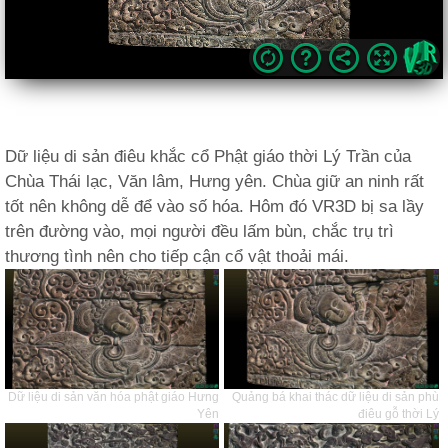
Dữ liệu di sản điêu khắc cổ Phật giáo thời Lý Trần của
Chùa Thái lạc, Văn lâm, Hưng yên. Chùa giữ an ninh rất
tốt nên không dễ để vào số hóa. Hôm đó VR3D bị sa lầy
trên đường vào, mọi người đều lấm bùn, chắc trụ trì
thương tình nên cho tiếp cận cổ vật thoải mái.
Dữ liệu di sản văn hóa phật giáo Hưng
Quảng bá khai thác dữ liệu di sản phù
Yên
điêu gỗ thời Lý