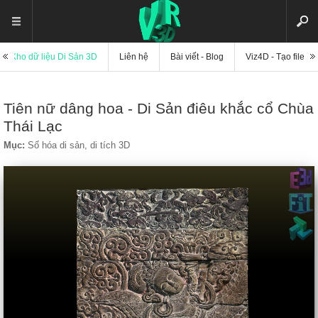
Kho dữ liệu Di Sản 3D
Liên hệ
Bài viết - Blog
Viz4D - Tạo file di
Tiên nữ dâng hoa - Di Sản điêu khắc cổ Chùa
Thái Lạc
Mục:
Số hóa di sản, di tích 3D