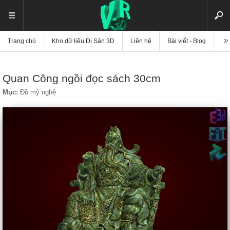
Trang chủ
Kho dữ liệu Di Sản 3D
Liên hệ
Bài viết - Blog
Vi
Quan Công ngồi đọc sách 30cm
Mục:
Đồ mỹ nghệ