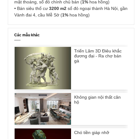
mặt thoáng, sổ đỏ chính chủ bán (
1%
hoa hồng)
• Bán siêu thổ cư
3200 m2
sổ đỏ ngoại thành Hà Nội, gần
Vành đai 4, cầu Mễ Sở (
1%
hoa hồng)
Các mẫu khác
Triển Lãm 3D Điêu khắc
đương đại - Ra chợ bán
gà
Không gian nội thất căn
hộ
Chó tiền giáp nhỡ