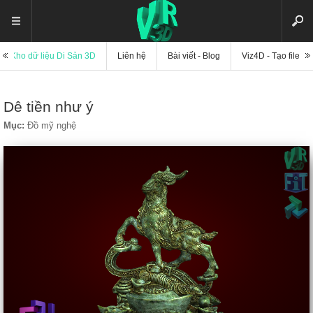
Kho dữ liệu Di Sản 3D
Liên hệ
Bài viết - Blog
Viz4D - Tạo file di
Dê tiền như ý
Mục:
Đồ mỹ nghệ