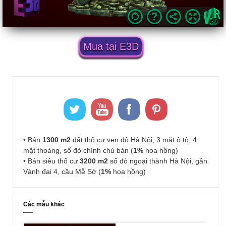
Mua tại E3D
• Bán
1300 m2
đất thổ cư ven đô Hà Nội, 3 mặt ô tô, 4
mặt thoáng, sổ đỏ chính chủ bán (
1%
hoa hồng)
• Bán siêu thổ cư
3200 m2
sổ đỏ ngoại thành Hà Nội, gần
Vành đai 4, cầu Mễ Sở (
1%
hoa hồng)
Các mẫu khác