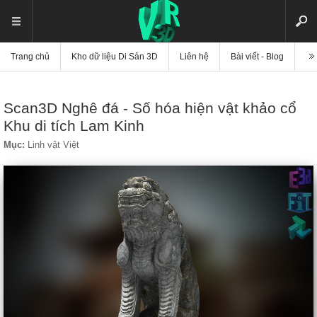
Trang chủ
Kho dữ liệu Di Sản 3D
Liên hệ
Bài viết - Blog
Vi
Scan3D Nghê đá - Số hóa hiện vật khảo cổ
Khu di tích Lam Kinh
Mục:
Linh vật Việt