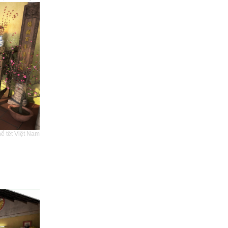
hể têt Việt Nam