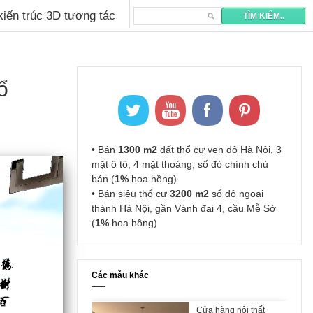
 kiến trúc 3D tương tác
ổ
• Bán
1300 m2
đất thổ cư ven đô Hà Nội, 3
mặt ô tô, 4 mặt thoáng, sổ đỏ chính chủ
bán (
1%
hoa hồng)
• Bán siêu thổ cư
3200 m2
sổ đỏ ngoại
thành Hà Nội, gần Vành đai 4, cầu Mễ Sở
(
1%
hoa hồng)
Các mẫu khác
Cửa hàng nội thất