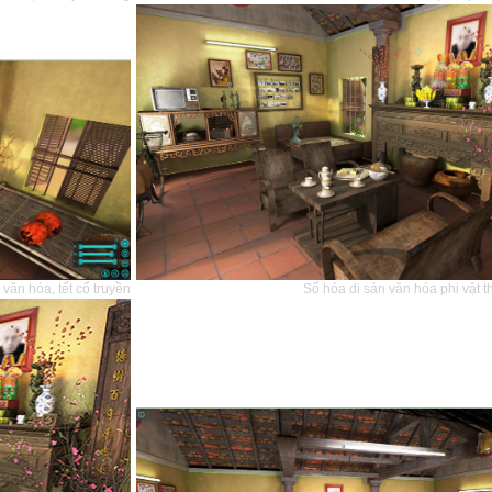
văn hóa, tết cổ truyền
Số hóa di sản văn hóa phi vật t