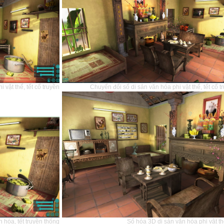
 vật thể, tết cổ truyền
Chuyển đổi số di sản văn hóa phi vật thể, tết cổ 
 hóa, tết truyền thống
Số hóa 3D di sản văn hóa phi vật thể