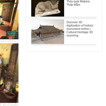
Thủy quái Makara
Tháp Mẫm
Discover 3D
digitization of historic
monument online |
Cultural Heritage 3D
scanning
truyền Việt Nam
, tết cổ truyền