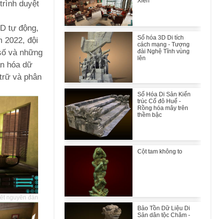
Xiển
trình duyệt
3D tự động,
Số hóa 3D Di tích
 2022, đội
cách mạng - Tượng
 số và những
đài Nghệ Tĩnh vùng
lên
ẩn hóa dữ
 trữ và phân
Số Hóa Di Sản Kiến
trúc Cố đô Huế -
Rồng hóa mây trên
thềm bậc
Cột tam không to
têt nguyên đán
Bảo Tồn Dữ Liệu Di
Sản dân tộc Chăm -