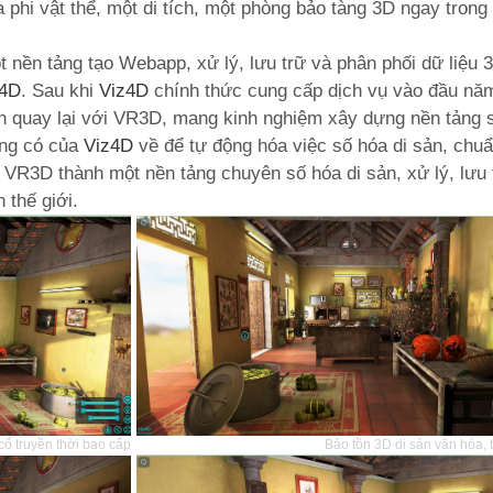
phi vật thể, một di tích, một phòng bảo tàng 3D ngay trong 
nền tảng tạo Webapp, xử lý, lưu trữ và phân phối dữ liệu 
z4D
. Sau khi
Viz4D
chính thức cung cấp dịch vụ vào đầu năm
dần quay lại với VR3D, mang kinh nghiệm xây dựng nền tảng
ừng có của
Viz4D
về để tự động hóa việc số hóa di sản, chu
ại VR3D thành một nền tảng chuyên số hóa di sản, xử lý, lưu
 thế giới.
 cổ truyền thời bao cấp
Bảo tồn 3D di sản văn hóa, 