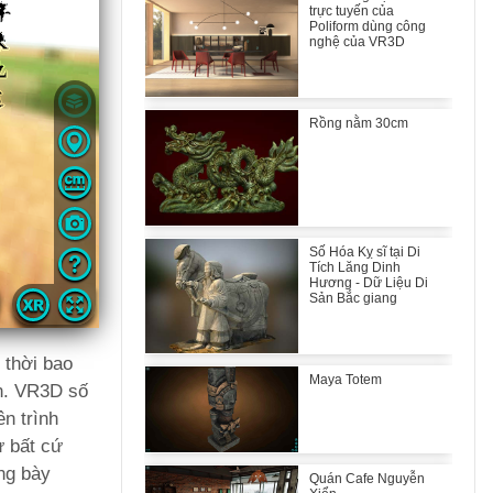
trực tuyến của
Poliform dùng công
nghệ của VR3D
Rồng nằm 30cm
Số Hóa Kỵ sĩ tại Di
Tích Lăng Dinh
Hương - Dữ Liệu Di
Sản Bắc giang
 thời bao
Maya Totem
ến. VR3D số
n trình
ừ bất cứ
ng bày
Quán Cafe Nguyễn