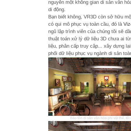
nguyên một không gian di sản văn hóa 
di động.
Bạn biết không, VR3D còn sở hữu một 
có qui mô phục vụ toàn cầu, đó là
Vi
ngũ lập trình viên của chúng tôi sẽ 
thuật toán xử lý dữ liệu 3D chưa ai t
liệu, phân cấp truy cập... xây dựng l
phối dữ liệu phục vụ ngành di sản toàn
Bảo tồn di sản văn hóa phi vật thể, tết