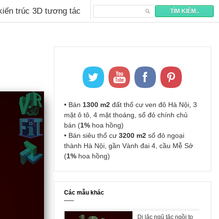
 kiến trúc 3D tương tác
• Bán
1300 m2
đất thổ cư ven đô Hà Nội, 3
mặt ô tô, 4 mặt thoáng, sổ đỏ chính chủ
bán (
1%
hoa hồng)
• Bán siêu thổ cư
3200 m2
sổ đỏ ngoại
thành Hà Nội, gần Vành đai 4, cầu Mễ Sở
(
1%
hoa hồng)
Các mẫu khác
Di lặc ngũ tặc ngồi to