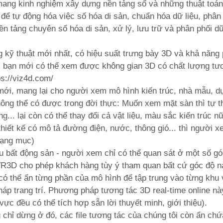
mang kinh nghiệm xây dựng nền tảng số và những thuật toán
để tự động hóa việc số hóa di sản, chuẩn hóa dữ liệu, phân
n tảng chuyên số hóa di sản, xử lý, lưu trữ và phân phối dữ
 kỹ thuật mới nhất, có hiệu suất trưng bày 3D và khả năng
) bạn mới có thể xem được không gian 3D có chất lượng tư
ps://viz4d.com/
ới, mang lại cho người xem mô hình kiến trúc, nhà mẫu, d
ng thể có được trong đời thực: Muốn xem mặt sàn thì tự th
g... lại còn có thể thay đổi cả vật liệu, màu sắc kiến trúc n
thiết kế có mô tả đường điện, nước, thông gió... thì người 
 hạng mục)
u bất động sản - người xem chỉ có thể quan sát ở một số g
 VR3D cho phép khách hàng tùy ý tham quan bất cứ góc độ n
ó thể ẩn từng phần của mô hình để tập trung vào từng khu 
háp trang trí. Phương pháp tương tác 3D real-time online nà
ực đều có thể tích hợp sẵn lời thuyết minh, giới thiệu).
hỉ dừng ở đó, các file tương tác của chúng tôi còn ẩn chứ