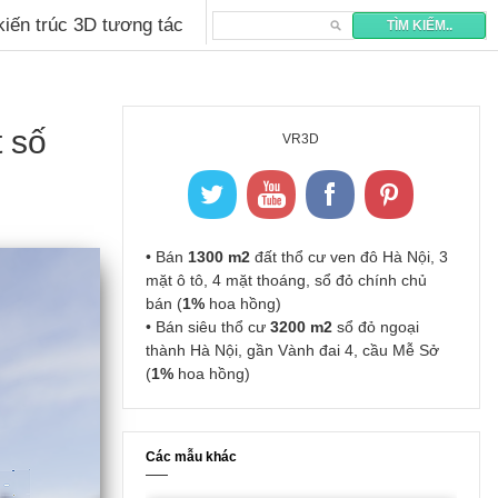
 kiến trúc 3D tương tác
 số
VR3D
• Bán
1300 m2
đất thổ cư ven đô Hà Nội, 3
mặt ô tô, 4 mặt thoáng, sổ đỏ chính chủ
bán (
1%
hoa hồng)
• Bán siêu thổ cư
3200 m2
sổ đỏ ngoại
thành Hà Nội, gần Vành đai 4, cầu Mễ Sở
(
1%
hoa hồng)
Các mẫu khác