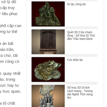
 xử lý dữ
Di lặc cõng trẻ
 cấp truy
 liệu phục
 phổ cập cao
ơng tự thế
Quét 3D Cửa chạm
rồng - Số Hóa Di Tích
đền Trần Nam Định
ự án bất
áo trần,
ữa chứ, tất
Cóc thần tài
xem cũng có
óc quay nhất
ào, trong
vực hay tự
Số hóa 3D Di tích
y trực quan,
cách mạng - Tượng
đài Nghệ Tĩnh vùng
lên
a tố chất