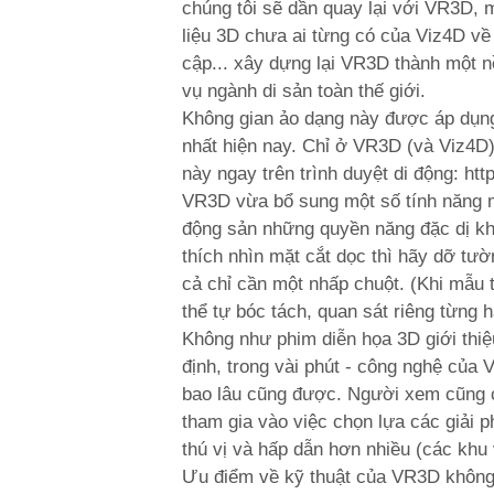
chúng tôi sẽ dần quay lại với VR3D, 
liệu 3D chưa ai từng có của Viz4D về 
cập... xây dựng lại VR3D thành một nề
vụ ngành di sản toàn thế giới.
Không gian ảo dạng này được áp dụng
nhất hiện nay. Chỉ ở VR3D (và Viz4D
này ngay trên trình duyệt di động: htt
VR3D vừa bổ sung một số tính năng m
động sản những quyền năng đặc dị khô
thích nhìn mặt cắt dọc thì hãy dỡ tườn
cả chỉ cần một nhấp chuột. (Khi mẫu 
thể tự bóc tách, quan sát riêng từng
Không như phim diễn họa 3D giới thiệ
định, trong vài phút - công nghệ của
bao lâu cũng được. Người xem cũng c
tham gia vào việc chọn lựa các giải p
thú vị và hấp dẫn hơn nhiều (các khu v
Ưu điểm về kỹ thuật của VR3D không c