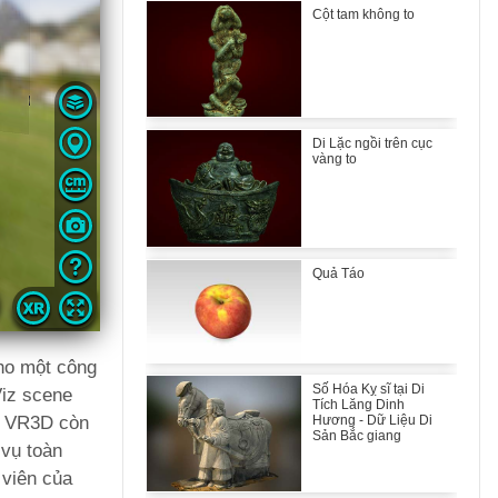
Cột tam không to
Di Lặc ngồi trên cục
vàng to
Quả Táo
ho một công
Số Hóa Kỵ sĩ tại Di
Viz scene
Tích Lăng Dinh
g, VR3D còn
Hương - Dữ Liệu Di
Sản Bắc giang
 vụ toàn
 viên của