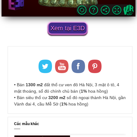
Xem tại E3D
• Bán
1300 m2
đất thổ cư ven đô Hà Nội, 3 mặt ô tô, 4
mặt thoáng, sổ đỏ chính chủ bán (
1%
hoa hồng)
• Bán siêu thổ cư
3200 m2
sổ đỏ ngoại thành Hà Nội, gần
Vành đai 4, cầu Mễ Sở (
1%
hoa hồng)
Các mẫu khác