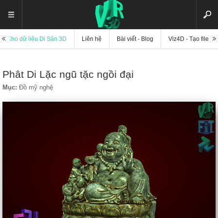
Kho dữ liệu Di Sản 3D
Liên hệ
Bài viết - Blog
Viz4D - Tạo file di
Phât Di Lặc ngũ tặc ngồi đại
Mục:
Đồ mỹ nghệ