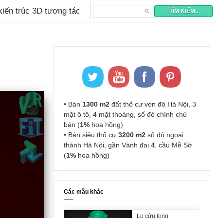
 kiến trúc 3D tương tác
• Bán
1300 m2
đất thổ cư ven đô Hà Nội, 3
mặt ô tô, 4 mặt thoáng, sổ đỏ chính chủ
bán (
1%
hoa hồng)
• Bán siêu thổ cư
3200 m2
sổ đỏ ngoại
thành Hà Nội, gần Vành đai 4, cầu Mễ Sở
(
1%
hoa hồng)
Các mẫu khác
Lọ cửu long