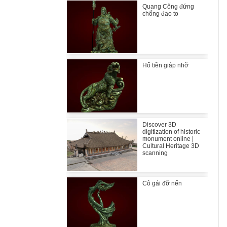
Quang Công đứng
chống đao to
Hổ tiền giáp nhỡ
Discover 3D
digitization of historic
monument online |
Cultural Heritage 3D
scanning
Cô gái đỡ nến