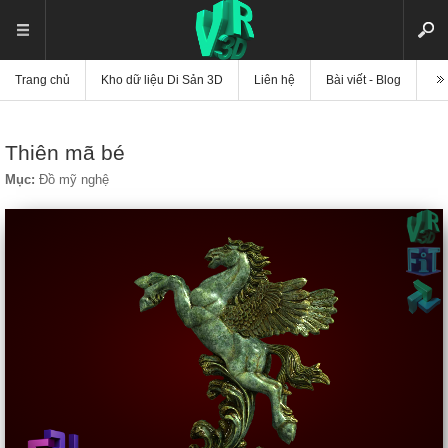
Trang chủ
Kho dữ liệu Di Sản 3D
Liên hệ
Bài viết - Blog
Vi
Thiên mã bé
Mục:
Đồ mỹ nghệ