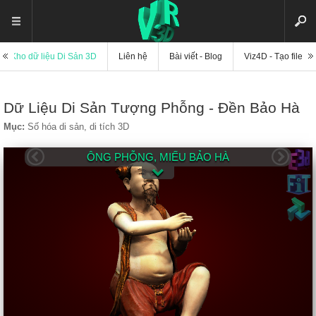
Kho dữ liệu Di Sản 3D
Liên hệ
Bài viết - Blog
Viz4D - Tạo file di
Dữ Liệu Di Sản Tượng Phỗng - Đền Bảo Hà
Mục:
Số hóa di sản, di tích 3D