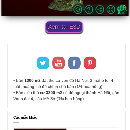
Xem tại E3D
• Bán
1300 m2
đất thổ cư ven đô Hà Nội, 3 mặt ô tô, 4
mặt thoáng, sổ đỏ chính chủ bán (
1%
hoa hồng)
• Bán siêu thổ cư
3200 m2
sổ đỏ ngoại thành Hà Nội, gần
Vành đai 4, cầu Mễ Sở (
1%
hoa hồng)
Các mẫu khác