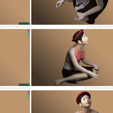
ệu di sản truyền thống
Không gian văn hó
sản trang phục dân tộc
Số hóa trang phục b