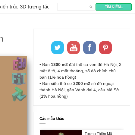
 kiến trúc 3D tương tác
n
• Bán
1300 m2
đất thổ cư ven đô Hà Nội, 3
mặt ô tô, 4 mặt thoáng, sổ đỏ chính chủ
bán (
1%
hoa hồng)
• Bán siêu thổ cư
3200 m2
sổ đỏ ngoại
thành Hà Nội, gần Vành đai 4, cầu Mễ Sở
(
1%
hoa hồng)
Các mẫu khác
Tượng Thiên Mã