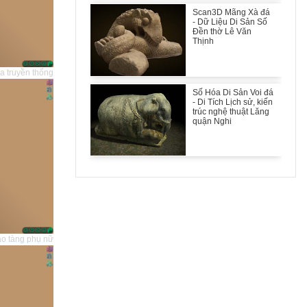
Scan3D Mãng Xà đá
- Dữ Liệu Di Sản Số
Đền thờ Lê Văn
Thịnh
a truyền thống
Số Hóa Di Sản Voi đá
- Di Tích Lịch sử, kiến
trúc nghệ thuật Lăng
quận Nghi
ảo tàng phụ nữ