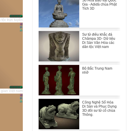
Số Hóa Bảo vật Quốc
Gia - Adiđà chùa Phật
Tích 3D
 tộc trực tuyến
Sư tử điêu khắc đá
Chămpa 3D- Dữ liệu
Di Sản Văn Hóa các
dân tộc Việt nam
Bộ Bắc Trung Nam
nhỡ
 gian Việt nam
Công Nghệ Số Hóa
Di Sản và Phục Dựng
3D đôi sư tử cổ chùa
Thông.