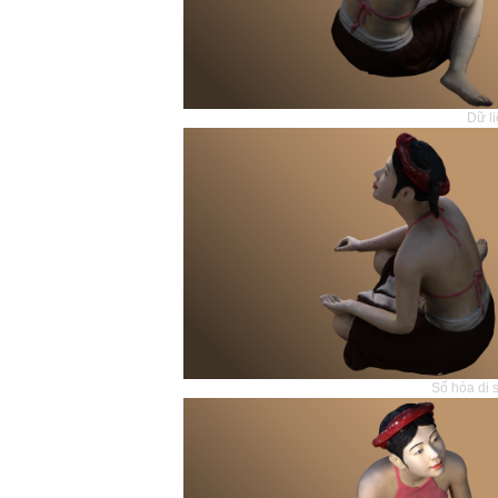
Dữ li
Số hóa di 