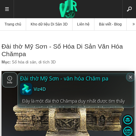
Trang chủ
Kho dữ liệu Di Sản 3D
Liên hệ
Bài viết - Blog
Vi
Đài thờ Mỹ Sơn - Số Hóa Di Sản Văn Hóa
Chămpa
Mục:
Số hóa di sản, di tích 3D