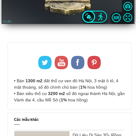
• Bán
1300 m2
đất thổ cư ven đô Hà Nội, 3 mặt ô tô, 4
mặt thoáng, sổ đỏ chính chủ bán (
1%
hoa hồng)
• Bán siêu thổ cư
3200 m2
sổ đỏ ngoại thành Hà Nội, gần
Vành đai 4, cầu Mễ Sở (
1%
hoa hồng)
Các mẫu khác
Dữ Liệu Di Sản 3D- Rồng