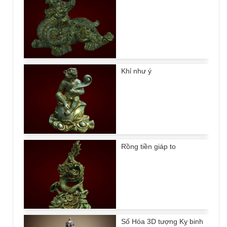
Khỉ như ý
Rồng tiền giáp to
Số Hóa 3D tượng Kỵ binh