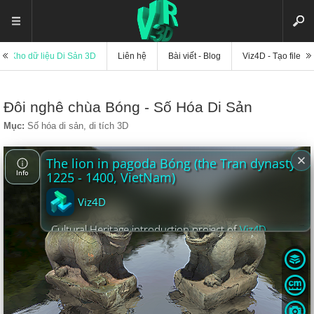
Kho dữ liệu Di Sản 3D
Liên hệ
Bài viết - Blog
Viz4D - Tạo file di
Đôi nghê chùa Bóng - Số Hóa Di Sản
Mục:
Số hóa di sản, di tích 3D