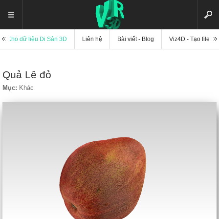
Kho dữ liệu Di Sản 3D
Liên hệ
Bài viết - Blog
Viz4D - Tạo file di
Quả Lê đỏ
Mục:
Khác