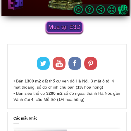
Mua tại E3D
• Bán
1300 m2
đất thổ cư ven đô Hà Nội, 3 mặt ô tô, 4
mặt thoáng, sổ đỏ chính chủ bán (
1%
hoa hồng)
• Bán siêu thổ cư
3200 m2
sổ đỏ ngoại thành Hà Nội, gần
Vành đai 4, cầu Mễ Sở (
1%
hoa hồng)
Các mẫu khác