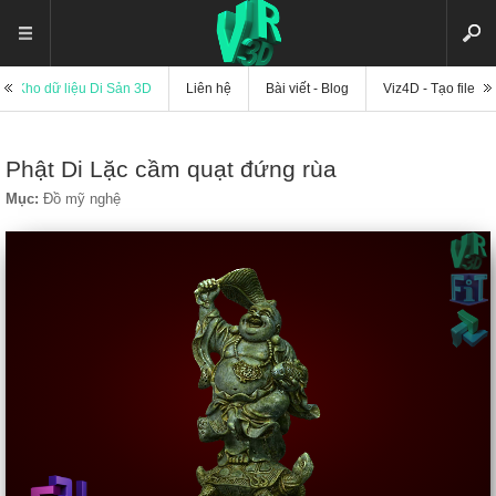
Kho dữ liệu Di Sản 3D
Liên hệ
Bài viết - Blog
Viz4D - Tạo file di
Phật Di Lặc cầm quạt đứng rùa
Mục:
Đồ mỹ nghệ