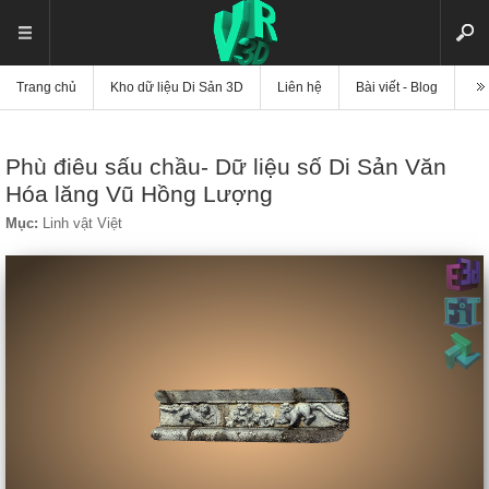
Trang chủ
Kho dữ liệu Di Sản 3D
Liên hệ
Bài viết - Blog
Vi
Phù điêu sấu chầu- Dữ liệu số Di Sản Văn
Hóa lăng Vũ Hồng Lượng
Mục:
Linh vật Việt