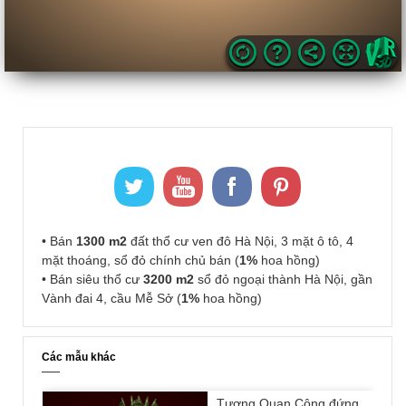
• Bán
1300 m2
đất thổ cư ven đô Hà Nội, 3 mặt ô tô, 4
mặt thoáng, sổ đỏ chính chủ bán (
1%
hoa hồng)
• Bán siêu thổ cư
3200 m2
sổ đỏ ngoại thành Hà Nội, gần
Vành đai 4, cầu Mễ Sở (
1%
hoa hồng)
Các mẫu khác
Tượng Quan Công đứng