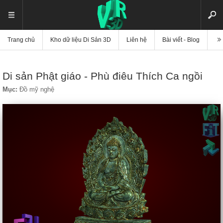
Trang chủ
Kho dữ liệu Di Sản 3D
Liên hệ
Bài viết - Blog
Vi
Di sản Phật giáo - Phù điêu Thích Ca ngồi
Mục:
Đồ mỹ nghệ