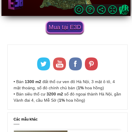
Mua tại E3D
• Bán
1300 m2
đất thổ cư ven đô Hà Nội, 3 mặt ô tô, 4
mặt thoáng, sổ đỏ chính chủ bán (
1%
hoa hồng)
• Bán siêu thổ cư
3200 m2
sổ đỏ ngoại thành Hà Nội, gần
Vành đai 4, cầu Mễ Sở (
1%
hoa hồng)
Các mẫu khác