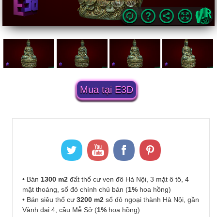
Mua tại E3D
• Bán
1300 m2
đất thổ cư ven đô Hà Nội, 3 mặt ô tô, 4
mặt thoáng, sổ đỏ chính chủ bán (
1%
hoa hồng)
• Bán siêu thổ cư
3200 m2
sổ đỏ ngoại thành Hà Nội, gần
Vành đai 4, cầu Mễ Sở (
1%
hoa hồng)