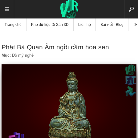
Trang chủ
Kho dữ liệu Di Sản 3D
Liên hệ
Bài viết - Blog
Vi
Phật Bà Quan Âm ngồi cầm hoa sen
Mục:
Đồ mỹ nghệ